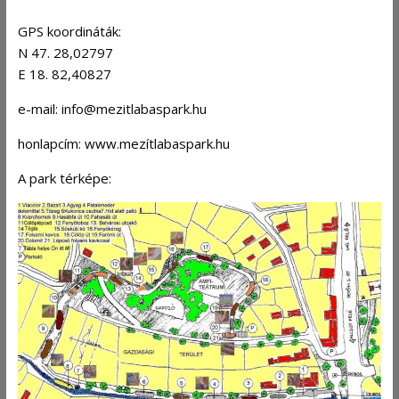
GPS koordináták:
N 47. 28,02797
E 18. 82,40827
e-mail: info@mezitlabaspark.hu
honlapcím: www.mezítlabaspark.hu
A park térképe: