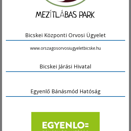
Bicskei Központi Orvosi Ügyelet
www.orszagosorvosiugyeletbicske.hu
Bicskei Járási Hivatal
Egyenlő Bánásmód Hatóság