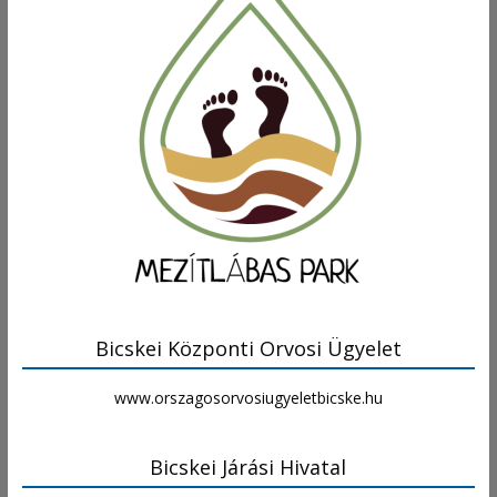
Bicskei Központi Orvosi Ügyelet
www.orszagosorvosiugyeletbicske.hu
Bicskei Járási Hivatal